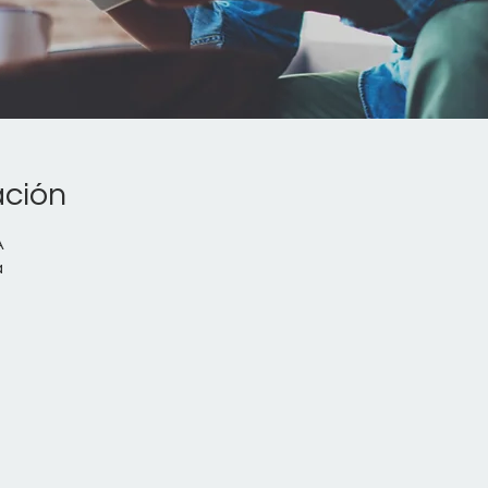
ación
A
a